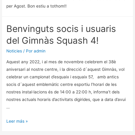
per Agost. Bon estiu a tothom!!
Benvinguts socis i usuaris
del Gimnàs Squash 4!
Noticies
/ Por
admin
Aquest any 2022, i al mes de novembre celebrem el 38è
aniversari al nostre centre, i la direcció d´aquest Gimnàs, vol
celebrar un campionat d’esquaix i esquaix 57, amb antics
socis d´aquest emblemàtic centre esportiu l’horari de les
nostres instal·lacions és de 14:00 a 22:00 h, informa’t dels
nostres actuals horaris d’activitats digirides, que a data d’avui
…
Benvinguts
Leer más »
socis